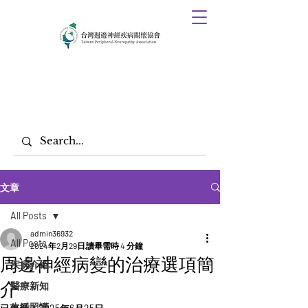
文章
All Posts
admin36932
All Posts
2024年2月29日
讀畢需時 4 分鐘
周邊神經病變的治療選項簡
疾病介紹
介
醫療新知
生活照護