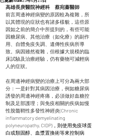
已更新：
2025年6月25日
高雄長庚醫院神經科　蔡宛蓁醫師
前言周邊神經病變的原因較為複雜，所
以其體現的症狀也有諸多樣貌，這些原
因如之前的簡介中所提到的，有些可能
因糖尿病、其他治療（如化療）的副作
用、自體免疫失調、遺傳性疾病所導
致。病因雖然複雜，但根據大規模的臨
床試驗及治療經驗，仍有藥物可減輕病
人的症狀。
在周邊神經病變的治療上可分為兩大部
分：一是針對其病因治療，例如糖尿病
誘發的周邊神經疼痛，必須做好血糖控
制及足部護理；與免疫相關的疾病如慢
性脫髓鞘性多發性神經炎
(Chronic 
inflammatory demyelinating 
polyneuropathy, CIDP)，則使用免疫球蛋
白或類固醇、血漿置換術等來控制病