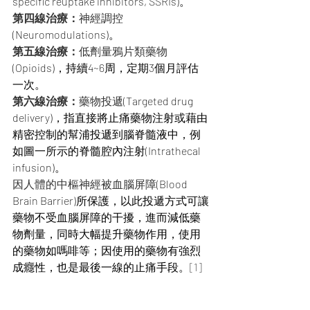
specific reuptake inhibitors, SSRIs)。
第四線治療：
神經調控
(Neuromodulations)。
第五線治療：
低劑量鴉片類藥物
(Opioids)，持續4~6周，定期3個月評估
一次。
第六線治療：
藥物投遞
(Targeted drug 
delivery)，指直接將止痛藥物注射或藉由
精密控制的幫浦投遞到腦脊髓液中，例
如圖一所示的脊髓腔內注射(Intrathecal 
infusion)。
因人體的中樞神經被血腦屏障
(Blood 
Brain Barrier)所保護，以此投遞方式可讓
藥物不受血腦屏障的干擾，進而減低藥
物劑量，同時大幅提升藥物作用，使用
的藥物如嗎啡等；因使用的藥物有強烈
成癮性，也是最後一線的止痛手段。
[1]