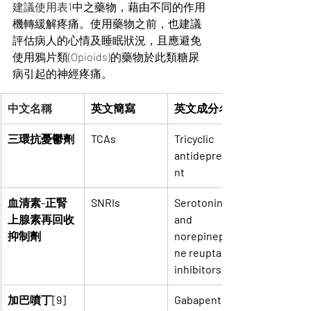
建議使用表
1中之藥物，藉由不同的作用
機轉緩解疼痛。使用藥物之前，也建議
評估病人的心情及睡眠狀況，且應避免
使用鴉片類(Opioids)的藥物於此類糖尿
病引起的神經疼痛。
中文名稱
英文簡寫
英文成分名稱
三環抗憂鬱劑
TCAs
Tricyclic 
antidepressa
nt
血清素
-正腎
SNRIs
Serotonin 
上腺素再回收
and 
抑制劑
norepinephri
ne reuptake 
inhibitors
加巴噴丁[9]
Gabapentinoi