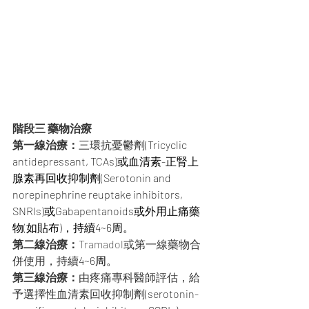
階段三 藥物治療
第一線治療：
三環抗憂鬱劑
(Tricyclic 
antidepressant, TCAs)或血清素-正腎上
腺素再回收抑制劑(Serotonin and 
norepinephrine reuptake inhibitors, 
SNRIs)或Gabapentanoids或外用止痛藥
物(如貼布)，持續4~6周。
第二線治療：
Tramadol或第一線藥物合
併使用，持續
4~6周。
第三線治療：
由疼痛專科醫師評估，給
予選擇性血清素回收抑制劑
(serotonin-