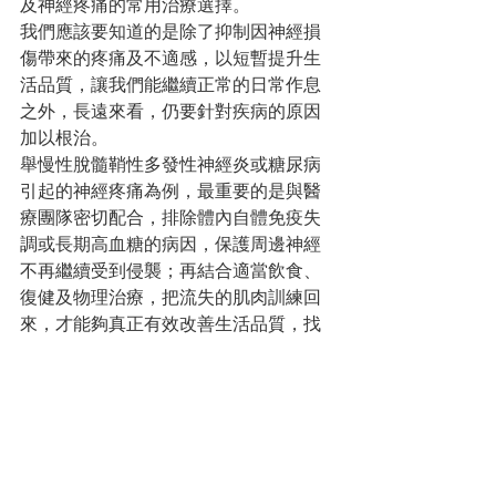
及神經疼痛的常用治療選擇。
我們應該要知道的是除了抑制因神經損
傷帶來的疼痛及不適感，以短暫提升生
活品質，讓我們能繼續正常的日常作息
之外，長遠來看，仍要針對疾病的原因
加以根治。
舉慢性脫髓鞘性多發性神經炎或糖尿病
引起的神經疼痛為例，最重要的是與醫
療團隊密切配合，排除體內自體免疫失
調或長期高血糖的病因，保護周邊神經
不再繼續受到侵襲；再結合適當飲食、
復健及物理治療，把流失的肌肉訓練回
來，才能夠真正有效改善生活品質，找
回健康。
[1]Bates D, et al., A Comprehensive 
Algorithm for Management of 
Neuropathic Pain. Pain Med. 2019 Jun 
1;20(Suppl 1):S2-S12.