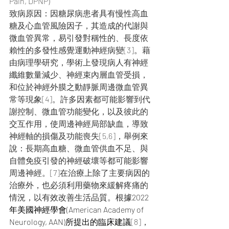
Pain, DPNP)
致病原因：因糖尿病患者具有慢性高血
糖及心血管風險因子，其造成的代謝與
微血管異常，易引發對稱性的、長度依
賴性的多發性感覺運動神經病變[3]。藉
由病理學研究，學術上發現病人有神經
纖維數量減少、神經束內層血管受損，
和位於神經外膜之動靜脈周邊微血管異
常等現象[4]。許多因素都可能影響到代
謝控制、微血管功能變化，以及彼此的
交互作用，使周邊神經局部缺血，導致
神經軸的損傷及功能喪失[5,6]，舉例來
說：長期高血糖、微血管供血不足、與
自體免疫引發的神經破壞等都可能影響
周邊神經。[7]在治療上除了主要病因的
治療外，也必須利用藥物來緩解疼痛的
情況，以有效改善生活品質。根據
2022
年美國神經學會(American Academy of 
Neurology, AAN)所提出的臨床建議
[8]，